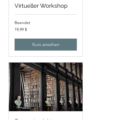
Virtueller Workshop
Beendet
19,99
19,99 $
US-
Dollar
Kurs ansehen
Fernunterricht